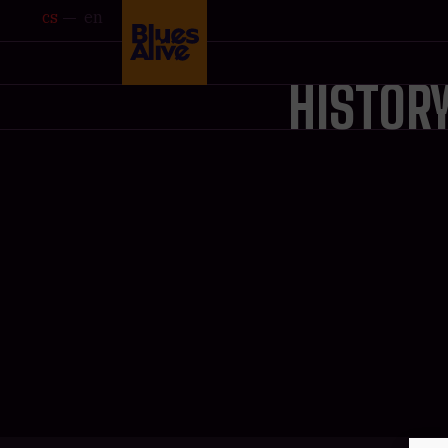
cs
en
HISTOR