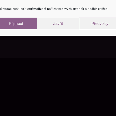
žíváme cookies k optimalizaci našich webových stránek a našich služeb.
contact
press
blue
oud recipient of the
ward presented by
Příjmout
Zavřít
Předvolby
Memphis.