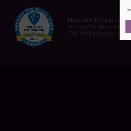
Pou
Blues Alive Festival is a pr
Keeping The Blues Alive a
The Blues Foundation in 