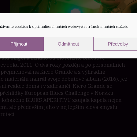
žíváme cookies k optimalizaci našich webových stránek a našich služeb.
y položeny v roce 2006 pod maďarským názvem
Příjmout
Odmítnout
Předvolby
dní trio si mimo jiné zahrálo i na velkém
alu Sziget a získalo od Slovenské bluesové
bjev roku 2011. O dva roky později a po personálních
přejmenoval na Kiero Grande a z výhradně
o materiálu nahrál svoje debutové album (2016), jež
ivní reakce doma i v zahraničí. Kiero Grande se
í přehlídky European Blues Challenge v Norsku.
 loňského BLUES APERITIVU zaujala kapela nejen
em, ale především jeho v nejlepším slova smyslu
retací.