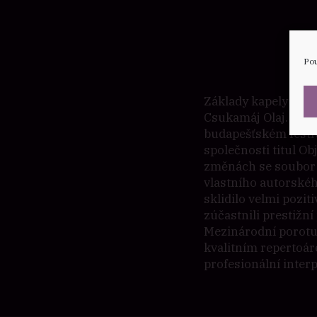
Pou
Základy kapely byl
Csukamáj Olaj. Půvo
budapešťském festiv
společnosti titul O
změnách se soubor 
vlastního autorskéh
sklidilo velmi pozit
zúčastnili prestižn
Mezinárodní porotu
kvalitním repertoár
profesionální interp