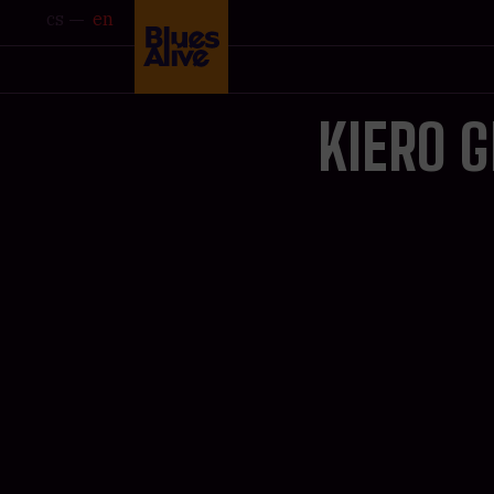
cs
en
KIERO 