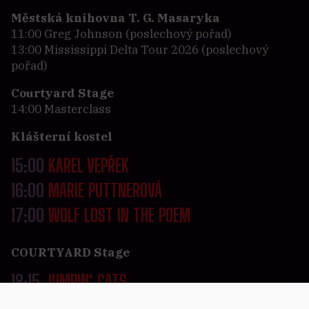
Městská knihovna T. G. Masaryka
11:00 Greg Johnson (poslechový pořad)
13:00 Mississippi Delta Tour 2026 (poslechový
pořad)
Courtyard Stage
14:00 Masterclass
Klášterní kostel
15:00
KAREL VEPŘEK
16:00
MARIE PUTTNEROVÁ
17:00
WOLF LOST IN THE POEM
COURTYARD Stage
18:15
JUMPIN‘ CATS
19:55
CHARLIE SLAVÍK REVUE