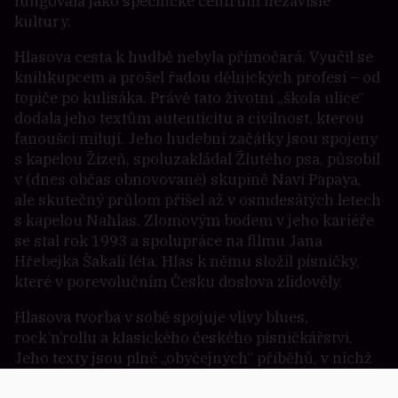
fungovala jako specifické centrum nezávislé
kultury.
Hlasova cesta k hudbě nebyla přímočará. Vyučil se
knihkupcem a prošel řadou dělnických profesí – od
topiče po kulisáka. Právě tato životní „škola ulice“
dodala jeho textům autenticitu a civilnost, kterou
fanoušci milují. Jeho hudební začátky jsou spojeny
s kapelou Žízeň, spoluzakládal Žlutého psa, působil
v (dnes občas obnovované) skupině Navi Papaya,
ale skutečný průlom přišel až v osmdesátých letech
s kapelou Nahlas. Zlomovým bodem v jeho kariéře
se stal rok 1993 a spolupráce na filmu Jana
Hřebejka Šakalí léta. Hlas k němu složil písničky,
které v porevolučním Česku doslova zlidověly.
Hlasova tvorba v sobě spojuje vlivy blues,
rock’n’rollu a klasického českého písničkářství.
Jeho texty jsou plné „obyčejných“ příběhů, v nichž
se mísí lehká nostalgie, humor a naděje. Dokáže