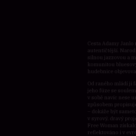
Cesta Adamy Janlo n
autentičtější. Narod
silnou jazzovou a m
komunitou bluesový
hudebnice objevova
Od raného mládí ji f
jeho fúze se soulem
v sobě navíc nese u
způsobem propisuje 
– dokáže být sameto
v syrový, dravý proj
Free Woman získalo 
reflektováno i v ev