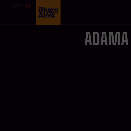
cs
en
ADAMA