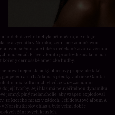
a hudební vrchol nebyla přímočará, ale o to je
ila se a vyrostla v Norsku, zemi sice známé svou
etalovou scénou, ale také s nečekaně živou a věrnou
ch nadšenců. Právě v tomto prostředí začala mladá
t kořeny černošské americké hudby.
ascinoval nejen klasický bluesový projev, ale také
, gospelem a r’n’b. Adama s předky v africké Gambii
nikátní mix kulturních vlivů, což se zásadním
do její tvorby. Její hlas má neuvěřitelnou dynamiku
vě jemný, plný melancholie, aby vzápětí explodoval
ev, ze kterého mrazí v zádech. Její debutové album A
v Norsku široký ohlas a bylo velmi dobře
ropských žánrových kruzích.