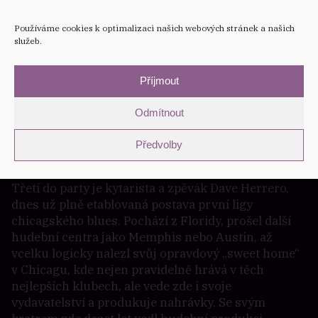
kytarista patří k těm hudebníkům, o nichž se v
současném Chicagu mluví s hodně velkým
Používáme cookies k optimalizaci našich webových stránek a našich
obdivem.
služeb.
Kromě jeho vlastního bloku kapela doprovodí
zpěvačku Sheryl Youngblood, která je také jednou z
Příjmout
nejčastěji vídaných osobností v současných
chicagských klubech, ale má za sebou velmi
Odmítnout
zajímavou gospelovou minulost – se skupinou The
Thompson Community Singers of Chicago dokonce
Předvolby
získala cenu Grammy.
Třetí do party je kytarista a zpěvák Dave Herrero,
dnes už plně etablovaná postava první ligy
chicagského blues. Pochází z Floridy, prošel další
hudební centra jako Memphis nebo Austin, až
vcelku logicky nalezl svůj opravdový „sweet home“
v Chicagu, kde nejen pravidelně hrává v těch
nejlepších klubech, ale vede zde i svoje
vydavatelství a produkuje nahrávky. Se svým