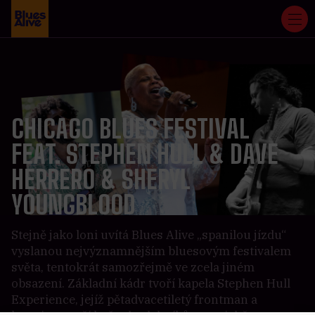
CHICAGO BLUES FESTIVAL
FEAT. STEPHEN HULL & DAVE
HERRERO & SHERYL
YOUNGBLOOD
Stejně jako loni uvítá Blues Alive „spanilou jízdu“
vyslanou nejvýznamnějším bluesovým festivalem
světa, tentokrát samozřejmě ve zcela jiném
obsazení. Základní kádr tvoří kapela Stephen Hull
Experience, jejíž pětadvacetiletý frontman a