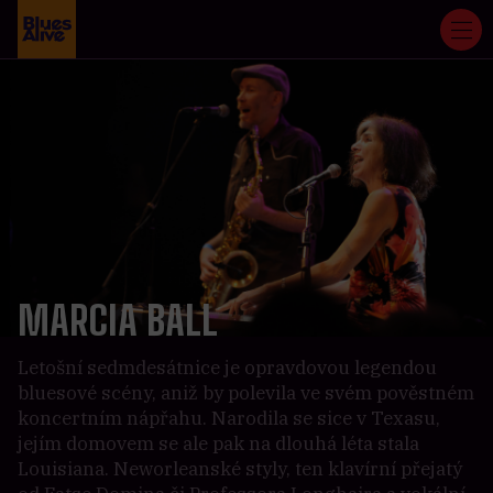
MARCIA BALL
Letošní sedmdesátnice je opravdovou legendou
bluesové scény, aniž by polevila ve svém pověstném
koncertním nápřahu. Narodila se sice v Texasu,
jejím domovem se ale pak na dlouhá léta stala
Louisiana. Neworleanské styly, ten klavírní přejatý