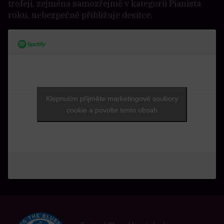
trofejí, zejména samozřejmě v kategorii Pianista
roku, nebezpečně přibližuje desítce.
Klepnutím přijměte marketingové soubory
cookie a povolte tento obsah