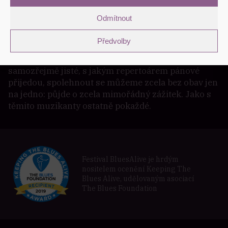
jednorázové spojení, které jinde neuslyšíte. Ke
slovenské čtveřici se připojí vynikající polský
Odmítnout
kytarista Tomasz Kruk, který v Šumperku
koncertoval v minulých letech jak ve dvojici
Předvolby
Przytuła & Kruk, tak s její rozšířenou sestavou
hrající pod názvem Gruff!. Dopředu není
samozřejmě jisté, s jakým repertoárem pánové
přijedou, spolehnout se můžeme zcela bez obav jen
na jedno: půjde o zcela mimořádný zážitek. Jako s
těmito muzikanty ostatně pokaždé.
Festival BluesAlive je hrdým
nositelem ocenění Keeping The
Blues Alive, udělovaným asociací
The Blues Foundation